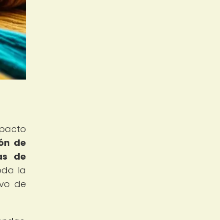
mpacto
ión de
as de
oda la
ivo de