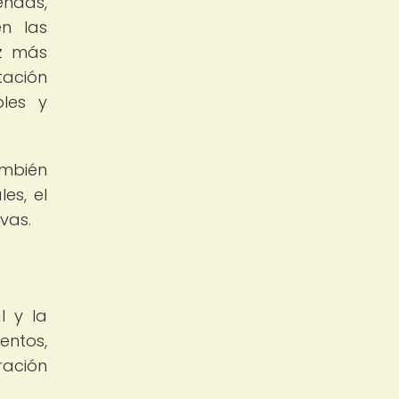
endas,
n las
ez más
tación
les y
ambién
es, el
vas.
l y la
entos,
ración