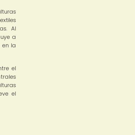
lturas
xtiles
as. Al
buye a
 en la
tre el
trales
lturas
eve el