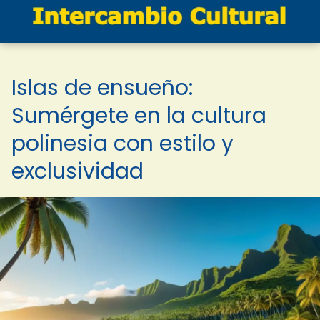
Islas de ensueño:
Sumérgete en la cultura
polinesia con estilo y
exclusividad