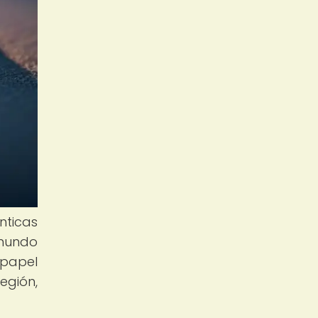
nticas
 mundo
 papel
egión,