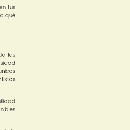
en tus
do qué
de las
rsidad
 únicas
tistas
ilidad
nibles