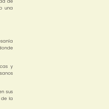
dad de
do una
esanía
 donde
icas y
esanos
en sus
 de la