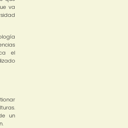
que va
rsidad
ología
encias
ca el
lizado
tionar
turas.
 de un
n.