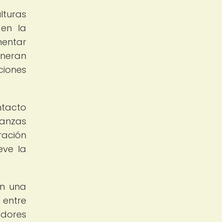
lturas
 en la
mentar
eneran
ciones
ntacto
ianzas
ración
eve la
én una
 entre
edores