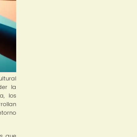
ltural
der la
a, los
rollan
ntorno
os que