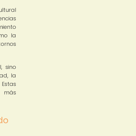
ltural
encias
miento
omo la
tornos
, sino
ad, la
 Estas
z más
do