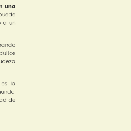
en una
puede
o a un
onando
dultos
gudeza
es la
mundo.
dad de