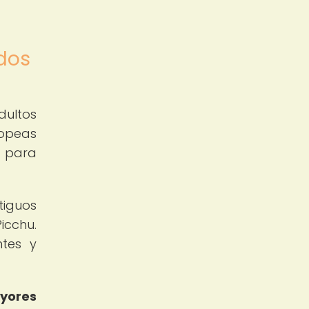
dos
dultos
ropeas
a para
tiguos
icchu.
ntes y
ayores