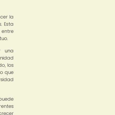
cer la
. Esta
 entre
tuo.
ar una
unidad
o, los
lo que
rsidad
 puede
rentes
crecer