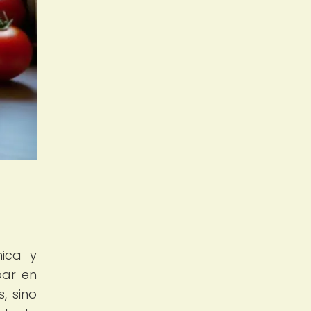
nica y
par en
, sino