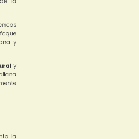
 de la
cnicas
nfoque
iana y
ural
y
aliana
mente
nta la