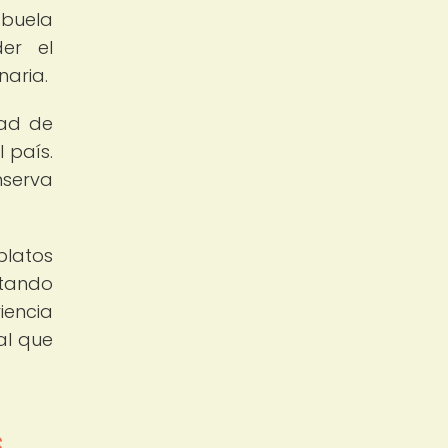
abuela
der el
naria.
dad de
 país.
nserva
platos
utando
iencia
al que
s