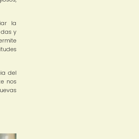
iar la
adas y
ermite
litudes
ia del
te nos
nuevas