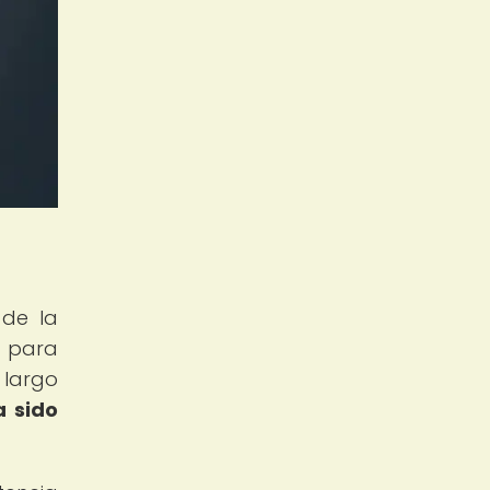
 de la
o para
 largo
a sido