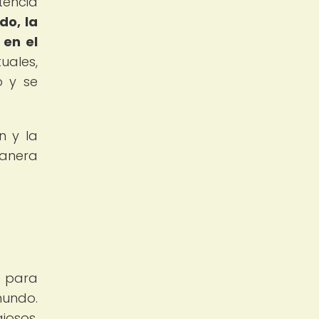
tencia
do, la
 en el
uales,
o y se
n y la
anera
l para
mundo.
iosos,