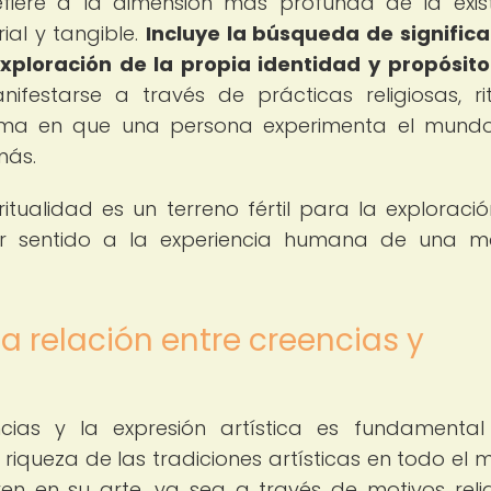
refiere a la dimensión más profunda de la exis
al y tangible.
Incluye la búsqueda de significa
xploración de la propia identidad y propósito
festarse a través de prácticas religiosas, rit
orma en que una persona experimenta el mund
más.
ritualidad es un terreno fértil para la exploració
ar sentido a la experiencia humana de una m
a relación entre creencias y
encias y la expresión artística es fundamenta
 riqueza de las tradiciones artísticas en todo el 
en en su arte, ya sea a través de motivos relig